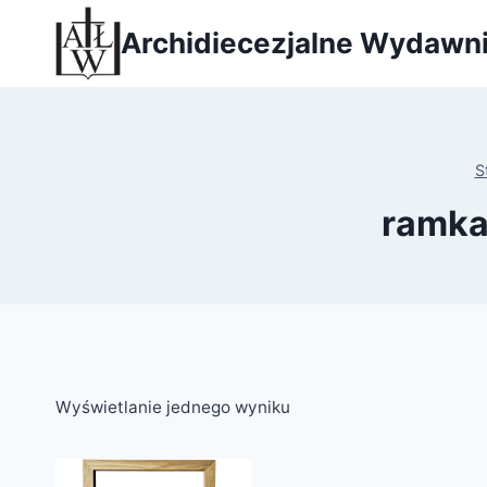
Przejdź
Archidiecezjalne Wydawn
do
treści
S
ramka
Wyświetlanie jednego wyniku