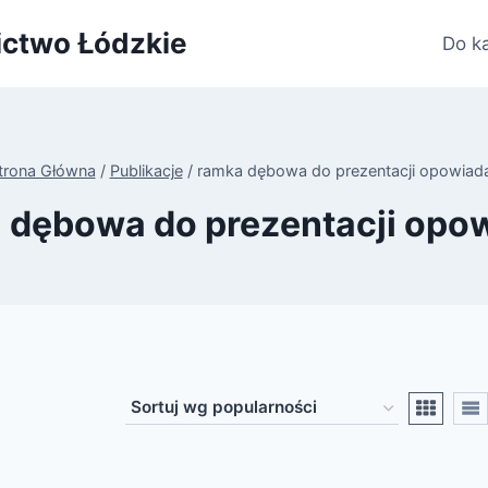
ictwo Łódzkie
Do k
trona Główna
/
Publikacje
/
ramka dębowa do prezentacji opowiad
 dębowa do prezentacji opo