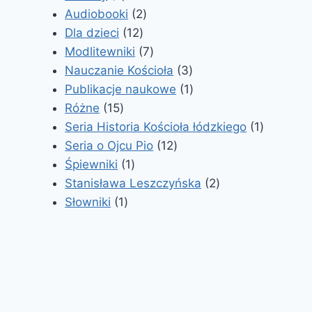
produkty
2
Audiobooki
2
12
produkty
Dla dzieci
12
produktów
7
Modlitewniki
7
produktów
3
Nauczanie Kościoła
3
produkty
1
Publikacje naukowe
1
15
produkt
Różne
15
produktów
1
Seria Historia Kościoła łódzkiego
1
12
produkt
Seria o Ojcu Pio
12
1
produktów
Śpiewniki
1
produkt
2
Stanisława Leszczyńska
2
1
produkty
Słowniki
1
produkt