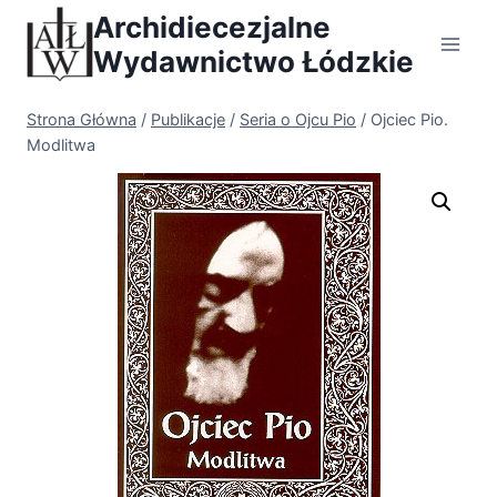
Przejdź
Archidiecezjalne
do
Wydawnictwo Łódzkie
treści
Strona Główna
/
Publikacje
/
Seria o Ojcu Pio
/
Ojciec Pio.
Modlitwa