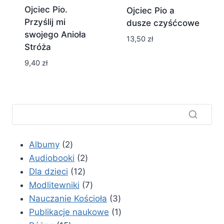
Ojciec Pio.
Ojciec Pio a
Przyślij mi
dusze czyśćcowe
swojego Anioła
13,50
zł
Stróża
9,40
zł
2
Albumy
2
produkty
2
Audiobooki
2
12
produkty
Dla dzieci
12
produktów
7
Modlitewniki
7
produktów
3
Nauczanie Kościoła
3
produkty
1
Publikacje naukowe
1