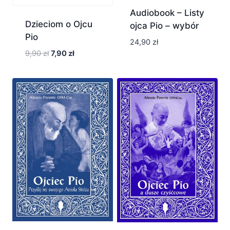
Audiobook – Listy
Dzieciom o Ojcu
ojca Pio – wybór
Pio
24,90
zł
Pierwotna
Aktualna
9,90
zł
7,90
zł
cena
cena
wynosiła:
wynosi:
9,90 zł.
7,90 zł.