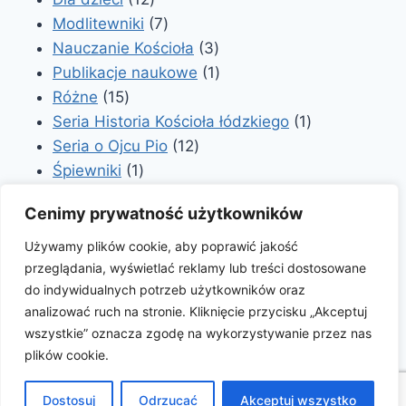
produktów
7
Modlitewniki
7
produktów
3
Nauczanie Kościoła
3
produkty
1
Publikacje naukowe
1
15
produkt
Różne
15
produktów
1
Seria Historia Kościoła łódzkiego
1
12
produkt
Seria o Ojcu Pio
12
1
produktów
Śpiewniki
1
produkt
2
Stanisława Leszczyńska
2
Cenimy prywatność użytkowników
1
produkty
Słowniki
1
produkt
Używamy plików cookie, aby poprawić jakość
przeglądania, wyświetlać reklamy lub treści dostosowane
do indywidualnych potrzeb użytkowników oraz
analizować ruch na stronie. Kliknięcie przycisku „Akceptuj
wszystkie” oznacza zgodę na wykorzystywanie przez nas
plików cookie.
© 2026 Archidiecezjalne Wydawnictwo Łódzkie
Motyw WordPress, autor:
Kadence WP
Dostosuj
Odrzucać
Akceptuj wszystko