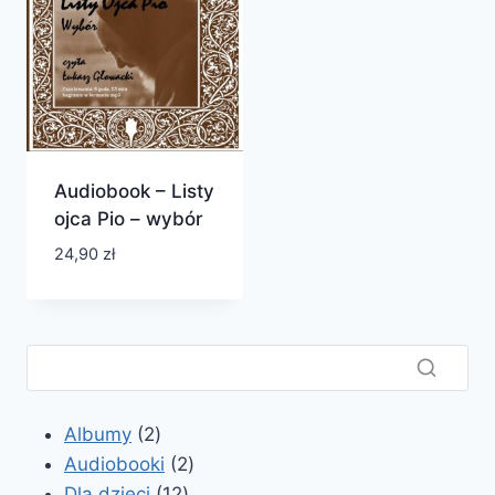
Audiobook – Listy
ojca Pio – wybór
24,90
zł
2
Albumy
2
produkty
2
Audiobooki
2
12
produkty
Dla dzieci
12