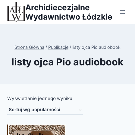
Przejdź
Archidiecezjalne
do
Wydawnictwo Łódzkie
treści
Strona Główna
/
Publikacje
/
listy ojca Pio audiobook
listy ojca Pio audiobook
Wyświetlanie jednego wyniku